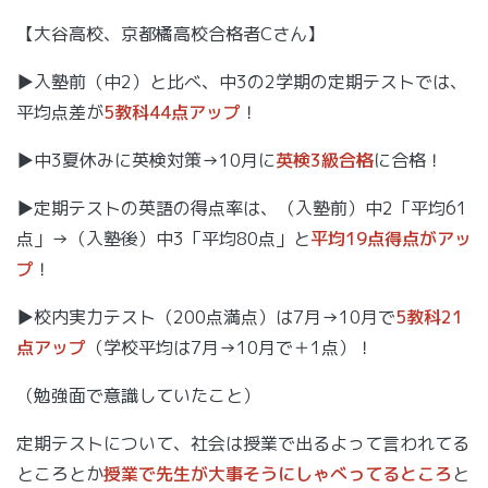
【大谷高校、京都橘高校合格者Cさん】
▶入塾前（中2）と比べ、中3の2学期の定期テストでは、
平均点差が
5教科44点アップ
！
▶中3夏休みに英検対策→10月に
英検3級合格
に合格！
▶定期テストの英語の得点率は、（入塾前）中2「平均61
点」→（入塾後）中3「平均80点」と
平均19点得点がアッ
プ
！
▶校内実力テスト（200点満点）は7月→10月で
5教科21
点アップ
（学校平均は7月→10月で＋1点）！
（勉強面で意識していたこと）
定期テストについて、社会は授業で出るよって言われてる
ところとか
授業で先生が大事そうにしゃべってるところ
と