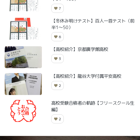
7
【冬休み明けテスト】百人一首テスト（前
半1～50）
6
【高校紹介】京都廣学館高校
3
【高校紹介】龍谷大学付属平安高校
2
高校受験合格者の軌跡【フリースクール生
編】
2