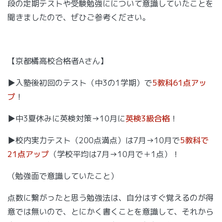
段の定期テストや受験勉強にについて意識していたことを
聞きましたので、ぜひご参考ください。
【京都橘高校合格者Aさん】
▶入塾後初回のテスト（中3の1学期）で
5教科61点アッ
プ
！
▶中3夏休みに英検対策→10月に
英検3級合格
！
▶校内実力テスト（200点満点）は7月→10月で
5教科で
21点アップ
（学校平均は7月→10月で＋1点）！
（勉強面で意識していたこと）
点数に繋がったと思う勉強法は、自分はすぐ覚えるのが得
意では無いので、とにかく書くことを意識して、それから