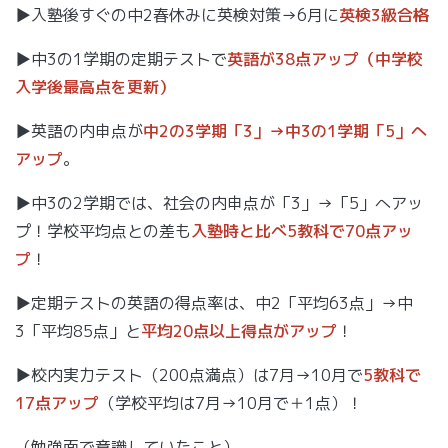
▶入塾後すぐの中2春休みに英検対策→6月に
英検3級合格
▶中3の1学期の定期テストで
英語が38点アップ（中学校
入学後最高点を更新）
▶英語の内申点が
中2の3学期「3」→中3の1学期「5」へ
アップ
。
▶中3の2学期では、社会の内申点が「3」→「5」へアッ
プ！学校平均点との差も
入塾時と比べ5教科で70点アッ
プ
！
▶定期テストの英語の得点率は、中2「平均63点」→中
3「平均85点」と
平均20点以上得点がアップ
！
▶校内実力テスト（200点満点）は7月→10月で
5教科で
17点アップ
（学校平均は7月→10月で＋1点）！
（勉強面で意識していたこと）