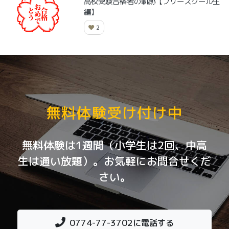
高校受験合格者の軌跡【フリースクール生
編】
2
無料体験受け付け中
無料体験は1週間（小学生は2回、中高
生は通い放題）。お気軽にお問合せくだ
さい。
0774-77-3702
に電話する