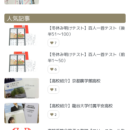
人気記事
【冬休み明けテスト】百人一首テスト（後
半51～100）
7
【冬休み明けテスト】百人一首テスト（前
半1～50）
6
【高校紹介】京都廣学館高校
3
【高校紹介】龍谷大学付属平安高校
2