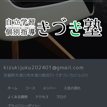
kizukijuku202401@gmail.com
京都府木津川市木津川原田33-3きづいちビル201
ホーム
コース
メンバー
入会の流れ
よくある質問
アクセス
ブログ
プライバシーポリシー