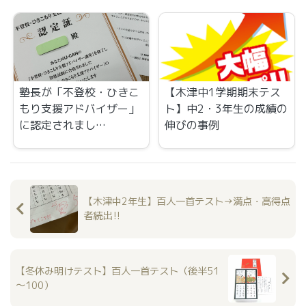
塾長が「不登校・ひきこ
【木津中1学期期末テス
もり支援アドバイザー」
ト】中2・3年生の成績の
に認定されまし…
伸びの事例
【木津中2年生】百人一首テスト→満点・高得点
者続出‼
【冬休み明けテスト】百人一首テスト（後半51
～100）