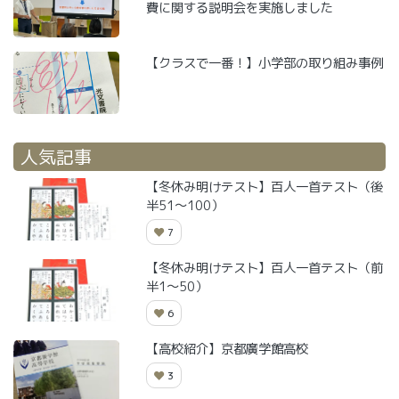
費に関する説明会を実施しました
【クラスで一番！】小学部の取り組み事例
人気記事
【冬休み明けテスト】百人一首テスト（後
半51～100）
7
【冬休み明けテスト】百人一首テスト（前
半1～50）
6
【高校紹介】京都廣学館高校
3